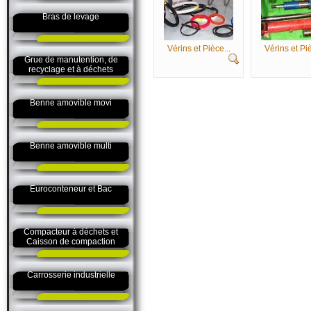
Bras de levage
Vérins et Pièce...
Vérins et Piè
Grue de manutention, de
recyclage et à déchets
Benne amovible movi
Benne amovible multi
Euroconteneur et Bac
Compacteur à déchets et
Caisson de compaction
Carrosserie industrielle