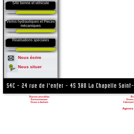
SAV benne et véhicule
Vérins hydrauliques et Pièces
mécaniques
Réalisations spéciales
Nous écrire
Nous situer
Bennes amovibles
Br
Euroconteneur
Grues 
Grues à déchets
Fabricant
Agence 