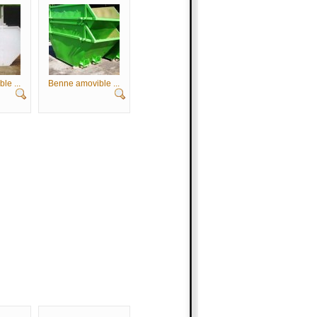
le ...
Benne amovible ...