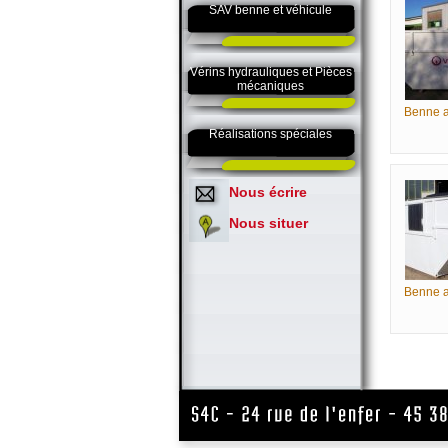
SAV benne et véhicule
Vérins hydrauliques et Pièces
mécaniques
Benne a
Réalisations spéciales
Nous écrire
Nous situer
Benne a