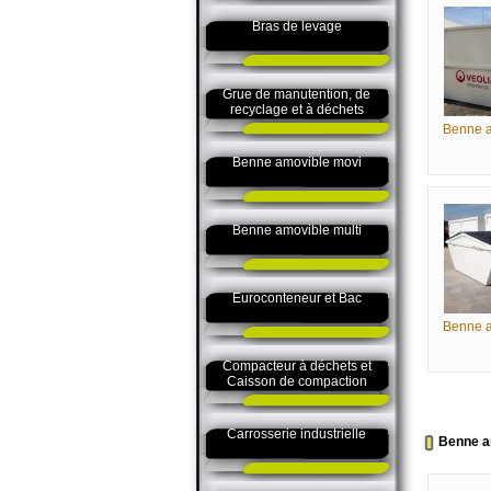
Bras de levage
Grue de manutention, de
recyclage et à déchets
Benne a
Benne amovible movi
Benne amovible multi
Euroconteneur et Bac
Benne a
Compacteur à déchets et
Caisson de compaction
Carrosserie industrielle
Benne a