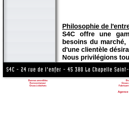
Philosophie de l'entre
S4C offre une gam
besoins du marché, 
d'une clientèle désira
Nous privilégions touj
Bennes amovibles
Br
Euroconteneur
Grues 
Grues à déchets
Fabricant
Agence 