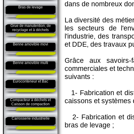
dans de nombreux doma
Bras de levage
La diversité des métie
Grue de manutention, de
les secteurs de l'env
recyclage et à déchets
l'industrie, des transp
et DDE, des travaux pu
Benne amovible movi
Grâce aux savoirs-
Benne amovible multi
commerciales et techn
suivants :
Euroconteneur et Bac
1- Fabrication et dis
caissons et systèmes d
Compacteur à déchets et
Caisson de compaction
2- Fabrication et dis
Carrosserie industrielle
bras de levage ;