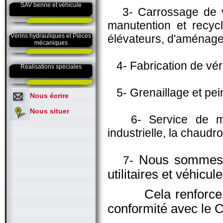
SAV benne et véhicule
3- Carrossage de véh
manutention et recyc
Vérins hydrauliques et Pièces
élévateurs, d'aménagem
mécaniques
4- Fabrication de vér
Réalisations spéciales
5- Grenaillage et pein
Nous écrire
Nous situer
6- Service de main
industrielle, la chaudr
Nous sommes "
7-
utilitaires et véhicul
Cela renforce not
conformité avec le 