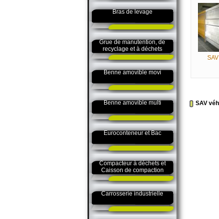
Bras de levage
Grue de manutention, de
recyclage et à déchets
SAV
Benne amovible movi
Benne amovible multi
SAV véh
Euroconteneur et Bac
Compacteur à déchets et
Caisson de compaction
Carrosserie industrielle