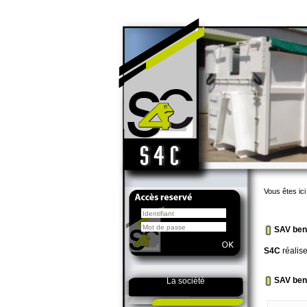
Vous êtes ici
SAV benn
S4C
réalis
SAV ben
La société